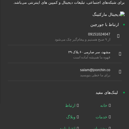
برای شبکه‌های اجتماعی، تبلیغات دیجیتال و کمپین های اینترنتی می‌باشد.
ارتباط با جورچین
09151024047
از ۹ صبح هستیم و پیغام‌گیر چک می‌شود
مشهد، سر صارمی ۶۰ پلاک ۲۹
قهوه ما همیشه آماده است
salam@joorchin.co
برای ما خطی بنویسید
لینک‌های مفید
خانه
ارتباط
خدمات
وبلاگ
مشتریان
اعتبارنامه