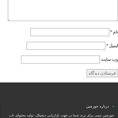
م
*
میل
*
‌ سایت
درباره جورچین
جورچین تیمی برای برند شما در جهت بازاریابی دیجیتال، تولید محتوای ناب