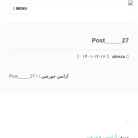
TOGGLE
MENU
NAVIGATION
Post_____27
۱۴۰۱-۱۲-۱۶
alireza
آژانس جورچین
/
/
Post_____27
منبع:
آژانس جورچین