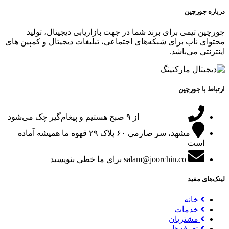
درباره جورچین
جورچین تیمی برای برند شما در جهت بازاریابی دیجیتال، تولید
محتوای ناب برای شبکه‌های اجتماعی، تبلیغات دیجیتال و کمپین های
اینترنتی می‌باشد.
ارتباط با جورچین
09151024047
از ۹ صبح هستیم و پیغام‌گیر چک می‌شود
مشهد، سر صارمی ۶۰ پلاک ۲۹
قهوه ما همیشه آماده
است
salam@joorchin.co
برای ما خطی بنویسید
لینک‌های مفید
خانه
خدمات
مشتریان
تعرفه‌ها