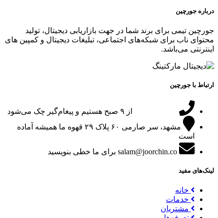
درباره جورچین
جورچین تیمی برای برند شما در جهت بازاریابی دیجیتال، تولید
محتوای ناب برای شبکه‌های اجتماعی، تبلیغات دیجیتال و کمپین های
اینترنتی می‌باشد.
ارتباط با جورچین
09151024047
از ۹ صبح هستیم و پیغام‌گیر چک می‌شود
مشهد، سر صارمی ۶۰ پلاک ۲۹
قهوه ما همیشه آماده
است
salam@joorchin.co
برای ما خطی بنویسید
لینک‌های مفید
خانه
خدمات
مشتریان
تعرفه‌ها