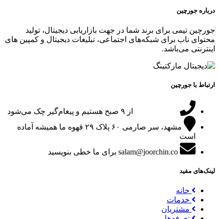
درباره جورچین
جورچین تیمی برای برند شما در جهت بازاریابی دیجیتال، تولید
محتوای ناب برای شبکه‌های اجتماعی، تبلیغات دیجیتال و کمپین های
اینترنتی می‌باشد.
ارتباط با جورچین
09151024047
از ۹ صبح هستیم و پیغام‌گیر چک می‌شود
مشهد، سر صارمی ۶۰ پلاک ۲۹
قهوه ما همیشه آماده
است
salam@joorchin.co
برای ما خطی بنویسید
لینک‌های مفید
خانه
خدمات
مشتریان
تعرفه‌ها