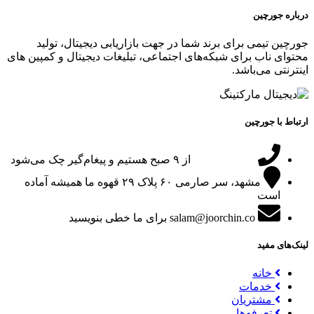
درباره جورچین
جورچین تیمی برای برند شما در جهت بازاریابی دیجیتال، تولید
محتوای ناب برای شبکه‌های اجتماعی، تبلیغات دیجیتال و کمپین های
اینترنتی می‌باشد.
ارتباط با جورچین
09151024047
از ۹ صبح هستیم و پیغام‌گیر چک می‌شود
مشهد، سر صارمی ۶۰ پلاک ۲۹
قهوه ما همیشه آماده
است
salam@joorchin.co
برای ما خطی بنویسید
لینک‌های مفید
خانه
خدمات
مشتریان
تعرفه‌ها