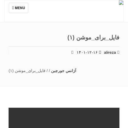
TOGGLE
MENU
NAVIGATION
فایل_برای_موشن (۱)
۱۴۰۱-۱۲-۱۶
alireza
آژانس جورچین
/
/
فایل_برای_موشن (۱)