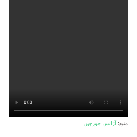
منبع:
آژانس جورچین