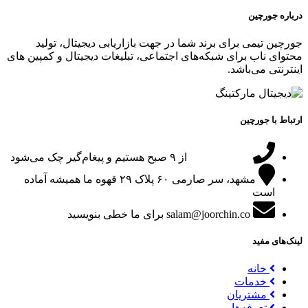
درباره جورچین
جورچین تیمی برای برند شما در جهت بازاریابی دیجیتال، تولید
محتوای ناب برای شبکه‌های اجتماعی، تبلیغات دیجیتال و کمپین های
اینترنتی می‌باشد.
ارتباط با جورچین
09151024047
از ۹ صبح هستیم و پیغام‌گیر چک می‌شود
مشهد، سر صارمی ۶۰ پلاک ۲۹
قهوه ما همیشه آماده
است
salam@joorchin.co
برای ما خطی بنویسید
لینک‌های مفید
خانه
خدمات
مشتریان
تعرفه‌ها