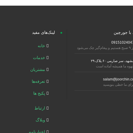
 با جورچین
لینک‌های مفید
0915102404
خانه
تیم و پیغام‌گیر چک می‌شود
خدمات
شهد، سر صارمی ۶۰ پلاک ۲۹
هوه ما همیشه آماده است
مشتریان
salam@joorchin.c
تعرفه‌ها
رای ما خطی بنویسید
پکیج ها
ارتباط
وبلاگ
اعتبارنامه