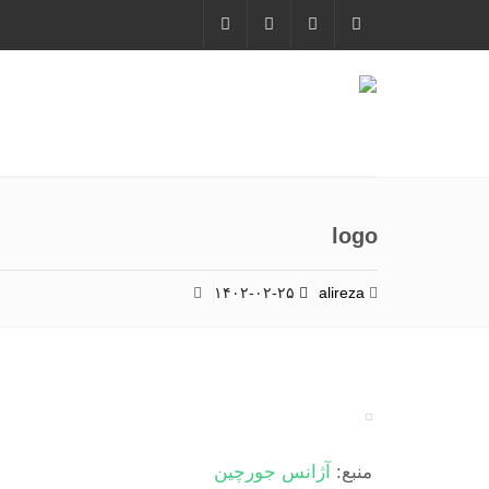
logo
۱۴۰۲-۰۲-۲۵
alireza
منبع:
آژانس جورچین