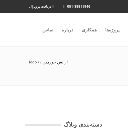
051-38811946
دریافت پروپزال
پروژه‌ها
همکاری
درباره
تماس
آژانس جورچین
/
/
logo
دسته‌بندی وبلاگ