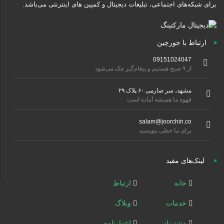
برای شبکه‌های اجتماعی، تبلیغات دیجیتال و کمپین های اینترنتی می‌باشد.
ارتباط با جورچین
09151024047
از ۹ صبح هستیم و پیغام‌گیر چک می‌شود
مشهد، سر صارمی ۶۰ پلاک ۲۹
قهوه ما همیشه آماده است
salam@joorchin.co
برای ما خطی بنویسید
لینک‌های مفید
خانه
ارتباط
خدمات
وبلاگ
مشتریان
اعتبارنامه