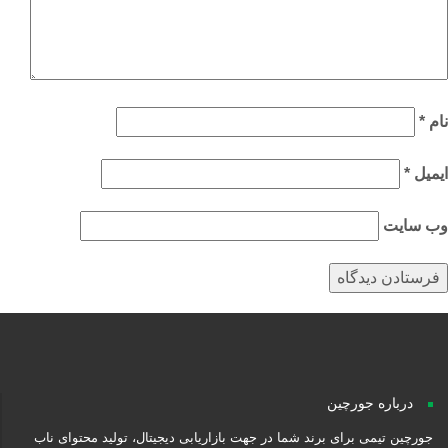
م
*
میل
*
‌ سایت
درباره جورچین
جورچین تیمی برای برند شما در جهت بازاریابی دیجیتال، تولید محتوای ناب