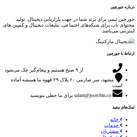
درباره جورچین
جورچین تیمی برای برند شما در جهت بازاریابی دیجیتال، تولید
محتوای ناب برای شبکه‌های اجتماعی، تبلیغات دیجیتال و کمپین های
اینترنتی می‌باشد.
ارتباط با جورچین
09151024047
از ۹ صبح هستیم و پیغام‌گیر چک می‌شود
مشهد، سر صارمی ۶۰ پلاک ۲۹
قهوه ما همیشه آماده
است
salam@joorchin.co
برای ما خطی بنویسید
لینک‌های مفید
خانه
خدمات
مشتریان
تعرفه‌ها