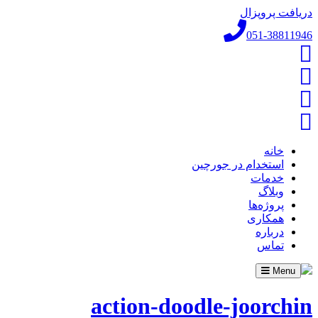
دریافت پروپزال
051-38811946
خانه
استخدام در جورچین
خدمات
وبلاگ
پروژه‌ها
همکاری
درباره
تماس
Toggle
Menu
navigation
action-doodle-joorchin