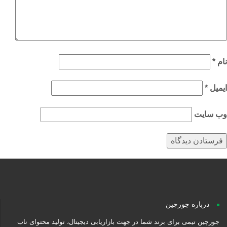
م
*
میل
*
‌ سایت
درباره جورچین
جورچین تیمی برای برند شما در جهت بازاریابی دیجیتال، تولید محتوای ناب