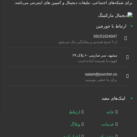
برای شبکه‌های اجتماعی، تبلیغات دیجیتال و کمپین های اینترنتی می‌باشد.
ارتباط با جورچین
09151024047
از ۹ صبح هستیم و پیغام‌گیر چک می‌شود
مشهد، سر صارمی ۶۰ پلاک ۲۹
قهوه ما همیشه آماده است
salam@joorchin.co
برای ما خطی بنویسید
لینک‌های مفید
خانه
ارتباط
خدمات
وبلاگ
مشتریان
اعتبارنامه