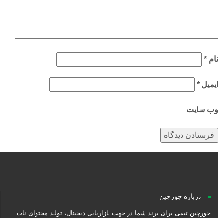
م
*
میل
*
‌ سایت
درباره جورچین
جورچین تیمی برای برند شما در جهت بازاریابی دیجیتال، تولید محتوای ناب