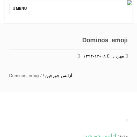
TOGGLE
MENU
NAVIGATION
Dominos_emoji
مهرداد
۱۳۹۴-۱۲-۰۸
آژانس جورچین
/
/
Dominos_emoji
منبع:
آژانس جورچین