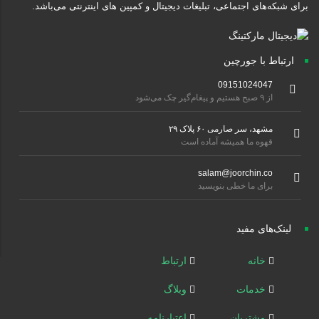
برای شبکه‌های اجتماعی، تبلیغات دیجیتال و کمپین های اینترنتی می‌باشد.
ارتباط با جورچین
09151024047
از ۹ صبح هستیم و پیغام‌گیر چک می‌شود
مشهد، سر صارمی ۶۰ پلاک ۲۹
قهوه ما همیشه آماده است
salam@joorchin.co
برای ما خطی بنویسید
لینک‌های مفید
خانه
ارتباط
خدمات
وبلاگ
مشتریان
اعتبارنامه