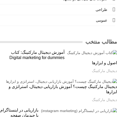
طراحی
عمومی
الب منتخب
آموزش دیجیتال مارکتینگ: کتاب
Digital marketing for dummies
ل و ابزارها
یتال مارکتینگ
یتال مارکتینگ چیست؟ آموزش بازاریابی دیجیتال، استراتژی و
ارها
یتال مارکتینگ
بازاریابی در اینستاگرام
با چیدمان صفحه