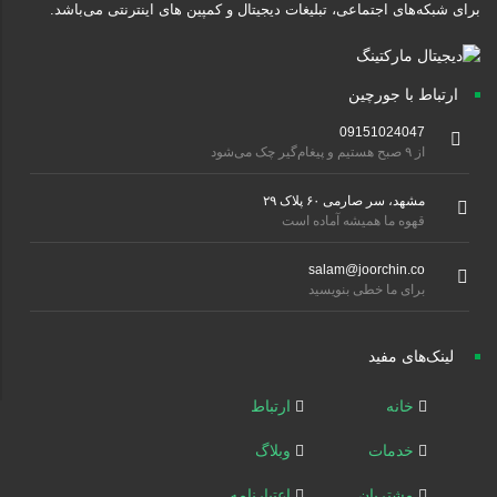
برای شبکه‌های اجتماعی، تبلیغات دیجیتال و کمپین های اینترنتی می‌باشد.
ارتباط با جورچین
09151024047
از ۹ صبح هستیم و پیغام‌گیر چک می‌شود
مشهد، سر صارمی ۶۰ پلاک ۲۹
قهوه ما همیشه آماده است
salam@joorchin.co
برای ما خطی بنویسید
لینک‌های مفید
خانه
ارتباط
خدمات
وبلاگ
مشتریان
اعتبارنامه