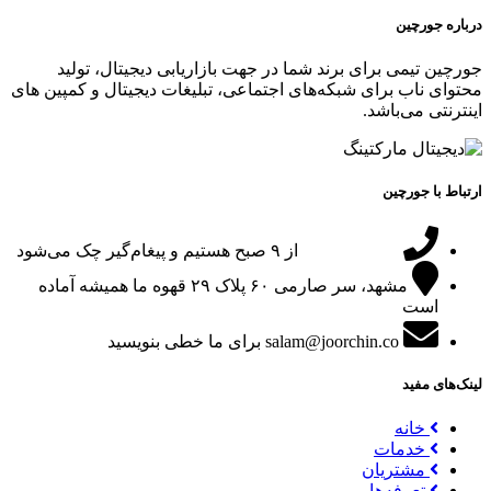
درباره جورچین
جورچین تیمی برای برند شما در جهت بازاریابی دیجیتال، تولید
محتوای ناب برای شبکه‌های اجتماعی، تبلیغات دیجیتال و کمپین های
اینترنتی می‌باشد.
ارتباط با جورچین
09151024047
از ۹ صبح هستیم و پیغام‌گیر چک می‌شود
مشهد، سر صارمی ۶۰ پلاک ۲۹
قهوه ما همیشه آماده
است
salam@joorchin.co
برای ما خطی بنویسید
لینک‌های مفید
خانه
خدمات
مشتریان
تعرفه‌ها