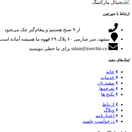
ارتباط با جورچین
09151024047
از ۹ صبح هستیم و پیغام‌گیر چک می‌شود
مشهد، سر صارمی ۶۰ پلاک ۲۹
قهوه ما همیشه آماده است
salam@joorchin.co
برای ما خطی بنویسید
لینک‌های مفید
خانه
خدمات
مشتریان
تعرفه‌ها
پکیج ها
ارتباط
وبلاگ
اعتبارنامه
درخواست جلسه