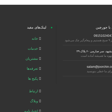
 با جورچین
لینک‌های مفید
0915102404
خانه
تیم و پیغام‌گیر چک می‌شود
خدمات
شهد، سر صارمی ۶۰ پلاک ۲۹
هوه ما همیشه آماده است
مشتریان
salam@joorchin.c
تعرفه‌ها
رای ما خطی بنویسید
پکیج ها
ارتباط
وبلاگ
اعتبارنامه