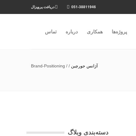
051-38811946
دریافت پروپزال
پروژه‌ها
همکاری
درباره
تماس
آژانس جورچین
/
/
Brand-Positioning
دسته‌بندی وبلاگ