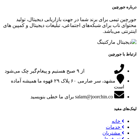
درباره جورچین
جورچین تیمی برای برند شما در جهت بازاریابی دیجیتال، تولید
محتوای ناب برای شبکه‌های اجتماعی، تبلیغات دیجیتال و کمپین های
اینترنتی می‌باشد.
ارتباط با جورچین
09151024047
از ۹ صبح هستیم و پیغام‌گیر چک می‌شود
مشهد، سر صارمی ۶۰ پلاک ۲۹
قهوه ما همیشه آماده
است
salam@joorchin.co
برای ما خطی بنویسید
لینک‌های مفید
خانه
خدمات
مشتریان
تعرفه‌ها