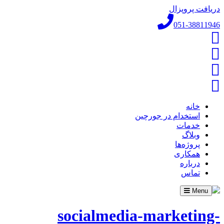
دریافت پروپزال
051-38811946
خانه
استخدام در جورچین
خدمات
وبلاگ
پروژه‌ها
همکاری
درباره
تماس
Toggle
Menu
navigation
socialmedia-marketing-