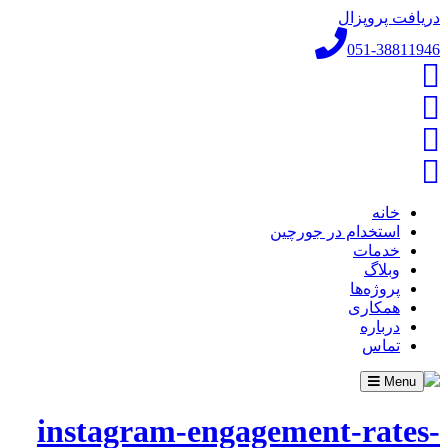
دریافت پروپزال
051-38811946
خانه
استخدام در جورچین
خدمات
وبلاگ
پروژه‌ها
همکاری
درباره
تماس
Toggle
Menu
navigation
instagram-engagement-rates-