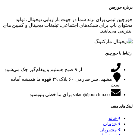
درباره جورچین
جورچین تیمی برای برند شما در جهت بازاریابی دیجیتال، تولید
محتوای ناب برای شبکه‌های اجتماعی، تبلیغات دیجیتال و کمپین های
اینترنتی می‌باشد.
ارتباط با جورچین
09151024047
از ۹ صبح هستیم و پیغام‌گیر چک می‌شود
مشهد، سر صارمی ۶۰ پلاک ۲۹
قهوه ما همیشه آماده
است
salam@joorchin.co
برای ما خطی بنویسید
لینک‌های مفید
خانه
خدمات
مشتریان