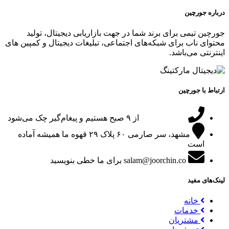
درباره جورچین
جورچین تیمی برای برند شما در جهت بازاریابی دیجیتال، تولید
محتوای ناب برای شبکه‌های اجتماعی، تبلیغات دیجیتال و کمپین های
اینترنتی می‌باشد.
ارتباط با جورچین
09151024047
از ۹ صبح هستیم و پیغام‌گیر چک می‌شود
مشهد، سر صارمی ۶۰ پلاک ۲۹
قهوه ما همیشه آماده
است
salam@joorchin.co
برای ما خطی بنویسید
لینک‌های مفید
خانه
خدمات
مشتریان