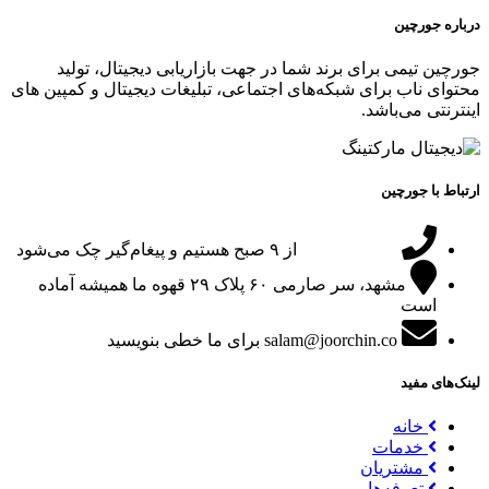
درباره جورچین
جورچین تیمی برای برند شما در جهت بازاریابی دیجیتال، تولید
محتوای ناب برای شبکه‌های اجتماعی، تبلیغات دیجیتال و کمپین های
اینترنتی می‌باشد.
ارتباط با جورچین
09151024047
از ۹ صبح هستیم و پیغام‌گیر چک می‌شود
مشهد، سر صارمی ۶۰ پلاک ۲۹
قهوه ما همیشه آماده
است
salam@joorchin.co
برای ما خطی بنویسید
لینک‌های مفید
خانه
خدمات
مشتریان
تعرفه‌ها