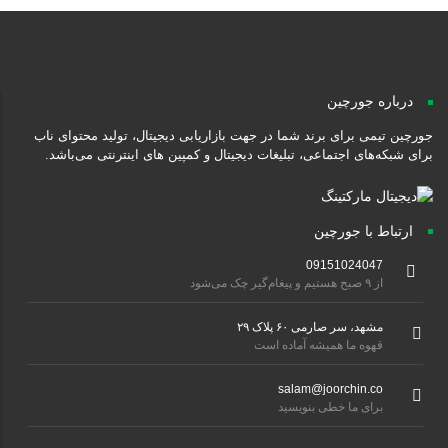
درباره جورچین
جورچین تیمی برای برند شما در جهت بازاریابی دیجیتال، تولید محتوای ناب
برای شبکه‌های اجتماعی، تبلیغات دیجیتال و کمپین های اینترنتی می‌باشد.
ارتباط با جورچین
09151024047
از ۹ صبح هستیم و پیغام‌گیر چک می‌شود
مشهد، سر صارمی ۶۰ پلاک ۲۹
قهوه ما همیشه آماده است
salam@joorchin.co
برای ما خطی بنویسید