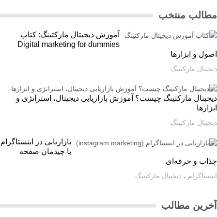
الب منتخب
آموزش دیجیتال مارکتینگ: کتاب
Digital marketing for dummies
ل و ابزارها
یتال مارکتینگ
یتال مارکتینگ چیست؟ آموزش بازاریابی دیجیتال، استراتژی و
ارها
یتال مارکتینگ
بازاریابی در اینستاگرام
با چیدمان صفحه
اب و حرفه‌ای
ستاگرام
،
دیجیتال مارکتینگ
رین مطالب