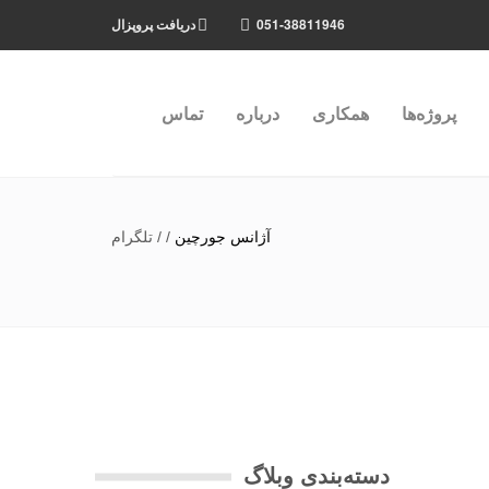
051-38811946
دریافت پروپزال
پروژه‌ها
همکاری
درباره
تماس
آژانس جورچین
/
/
تلگرام
دسته‌بندی وبلاگ