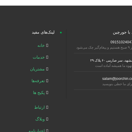
 با جورچین
لینک‌های مفید
0915102404
خانه
تیم و پیغام‌گیر چک می‌شود
خدمات
شهد، سر صارمی ۶۰ پلاک ۲۹
هوه ما همیشه آماده است
مشتریان
salam@joorchin.c
تعرفه‌ها
رای ما خطی بنویسید
پکیج ها
ارتباط
وبلاگ
اعتبارنامه