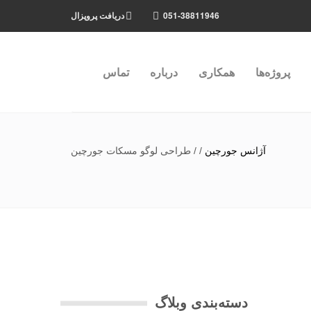
051-38811946
دریافت پروپزال
پروژه‌ها
همکاری
درباره
تماس
آژانس جورچین
/
/
طراحی لوگو مسکات جورچین
دسته‌بندی وبلاگ