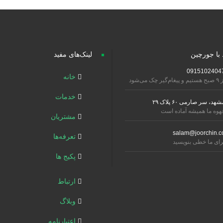
 با جورچین
لینک‌های مفید
0915102404
خانه
تیم و پیغام‌گیر چک می‌شود
خدمات
شهد، سر صارمی ۶۰ پلاک ۲۹
هوه ما همیشه آماده است
مشتریان
salam@joorchin.c
تعرفه‌ها
رای ما خطی بنویسید
پکیج ها
ارتباط
وبلاگ
اعتبارنامه