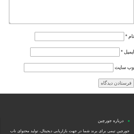
م
*
میل
*
‌ سایت
درباره جورچین
جورچین تیمی برای برند شما در جهت بازاریابی دیجیتال، تولید محتوای ناب