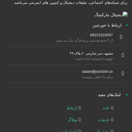
برای شبکه‌های اجتماعی، تبلیغات دیجیتال و کمپین های اینترنتی می‌باشد.
ارتباط با جورچین
09151024047
از ۹ صبح هستیم و پیغام‌گیر چک می‌شود
مشهد، سر صارمی ۶۰ پلاک ۲۹
قهوه ما همیشه آماده است
salam@joorchin.co
برای ما خطی بنویسید
لینک‌های مفید
خانه
ارتباط
خدمات
وبلاگ
مشتریان
اعتبارنامه