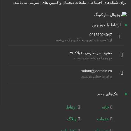
برای شبکه‌های اجتماعی، تبلیغات دیجیتال و کمپین های اینترنتی می‌باشد.
ارتباط با جورچین
09151024047
از ۹ صبح هستیم و پیغام‌گیر چک می‌شود
مشهد، سر صارمی ۶۰ پلاک ۲۹
قهوه ما همیشه آماده است
salam@joorchin.co
برای ما خطی بنویسید
لینک‌های مفید
خانه
ارتباط
خدمات
وبلاگ
مشتریان
اعتبارنامه