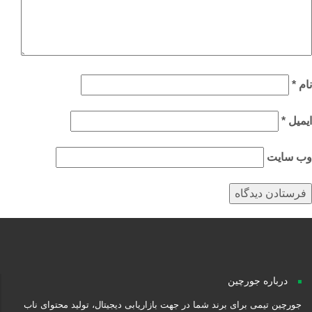
م
*
میل
*
‌ سایت
درباره جورچین
جورچین تیمی برای برند شما در جهت بازاریابی دیجیتال، تولید محتوای ناب