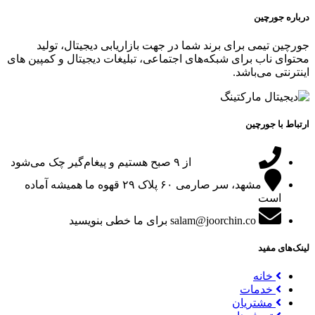
درباره جورچین
جورچین تیمی برای برند شما در جهت بازاریابی دیجیتال، تولید
محتوای ناب برای شبکه‌های اجتماعی، تبلیغات دیجیتال و کمپین های
اینترنتی می‌باشد.
ارتباط با جورچین
09151024047
از ۹ صبح هستیم و پیغام‌گیر چک می‌شود
مشهد، سر صارمی ۶۰ پلاک ۲۹
قهوه ما همیشه آماده
است
salam@joorchin.co
برای ما خطی بنویسید
لینک‌های مفید
خانه
خدمات
مشتریان