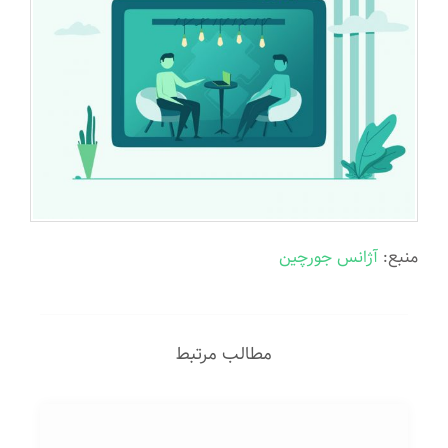
منبع:
آژانس جورچین
مطالب مرتبط