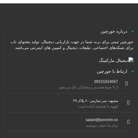
درباره جورچین
جورچین تیمی برای برند شما در جهت بازاریابی دیجیتال، تولید محتوای ناب
برای شبکه‌های اجتماعی، تبلیغات دیجیتال و کمپین های اینترنتی می‌باشد.
ارتباط با جورچین
09151024047
از ۹ صبح هستیم و پیغام‌گیر چک می‌شود
مشهد، سر صارمی ۶۰ پلاک ۲۹
قهوه ما همیشه آماده است
salam@joorchin.co
برای ما خطی بنویسید