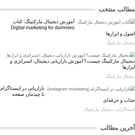
الب منتخب
آموزش دیجیتال مارکتینگ: کتاب
Digital marketing for dummies
ل و ابزارها
یتال مارکتینگ
یتال مارکتینگ چیست؟ آموزش بازاریابی دیجیتال، استراتژی و
ارها
یتال مارکتینگ
بازاریابی در اینستاگرام
با چیدمان صفحه
اب و حرفه‌ای
ستاگرام
،
دیجیتال مارکتینگ
رین مطالب