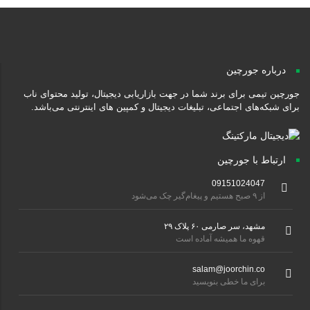
درباره جورچین
جورچین تیمی برای برند شما در جهت بازاریابی دیجیتال، تولید محتوای ناب
برای شبکه‌های اجتماعی، تبلیغات دیجیتال و کمپین های اینترنتی می‌باشد.
ارتباط با جورچین
09151024047
از ۹ صبح هستیم و پیغام‌گیر چک می‌شود
مشهد، سر صارمی ۶۰ پلاک ۲۹
قهوه ما همیشه آماده است
salam@joorchin.co
برای ما خطی بنویسید