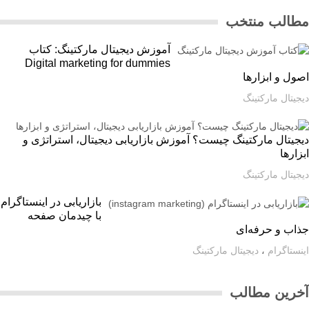
الب منتخب
آموزش دیجیتال مارکتینگ: کتاب
Digital marketing for dummies
ل و ابزارها
یتال مارکتینگ
یتال مارکتینگ چیست؟ آموزش بازاریابی دیجیتال، استراتژی و
ارها
یتال مارکتینگ
بازاریابی در اینستاگرام
با چیدمان صفحه
اب و حرفه‌ای
ستاگرام
،
دیجیتال مارکتینگ
رین مطالب