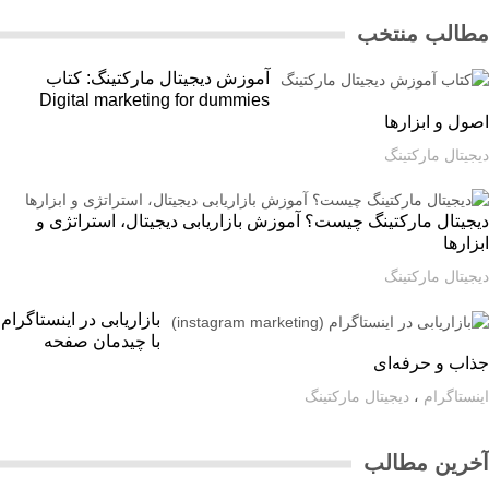
الب منتخب
آموزش دیجیتال مارکتینگ: کتاب
Digital marketing for dummies
ل و ابزارها
یتال مارکتینگ
یتال مارکتینگ چیست؟ آموزش بازاریابی دیجیتال، استراتژی و
ارها
یتال مارکتینگ
بازاریابی در اینستاگرام
با چیدمان صفحه
اب و حرفه‌ای
ستاگرام
،
دیجیتال مارکتینگ
رین مطالب