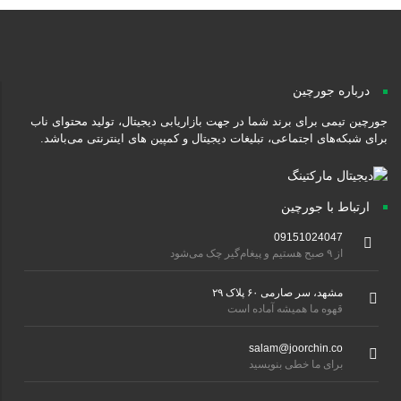
درباره جورچین
جورچین تیمی برای برند شما در جهت بازاریابی دیجیتال، تولید محتوای ناب
برای شبکه‌های اجتماعی، تبلیغات دیجیتال و کمپین های اینترنتی می‌باشد.
ارتباط با جورچین
09151024047
از ۹ صبح هستیم و پیغام‌گیر چک می‌شود
مشهد، سر صارمی ۶۰ پلاک ۲۹
قهوه ما همیشه آماده است
salam@joorchin.co
برای ما خطی بنویسید