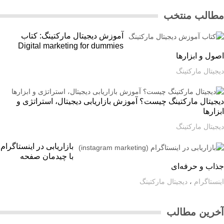
الب منتخب
آموزش دیجیتال مارکتینگ: کتاب
Digital marketing for dummies
ل و ابزارها
یتال مارکتینگ
یتال مارکتینگ چیست؟ آموزش بازاریابی دیجیتال، استراتژی و
ارها
یتال مارکتینگ
بازاریابی در اینستاگرام
با چیدمان صفحه
اب و حرفه‌ای
ستاگرام
،
دیجیتال مارکتینگ
رین مطالب