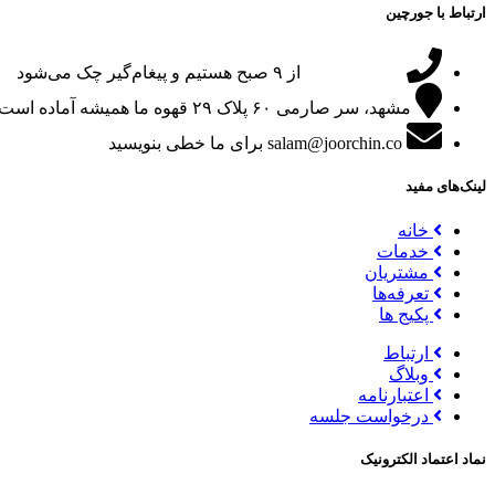
ارتباط با جورچین
09151024047
از ۹ صبح هستیم و پیغام‌گیر چک می‌شود
مشهد، سر صارمی ۶۰ پلاک ۲۹
قهوه ما همیشه آماده است
salam@joorchin.co
برای ما خطی بنویسید
لینک‌های مفید
خانه
خدمات
مشتریان
تعرفه‌ها
پکیج ها
ارتباط
وبلاگ
اعتبارنامه
درخواست جلسه
نماد اعتماد الکترونیک