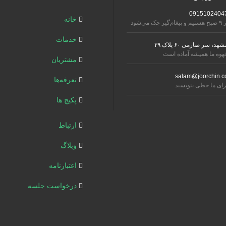
0915102404
خانه
تیم و پیغام‌گیر چک می‌شود
خدمات
شهد، سر صارمی ۶۰ پلاک ۲۹
هوه ما همیشه آماده است
مشتریان
salam@joorchin.c
تعرفه‌ها
رای ما خطی بنویسید
پکیج ها
ارتباط
وبلاگ
اعتبارنامه
درخواست جلسه