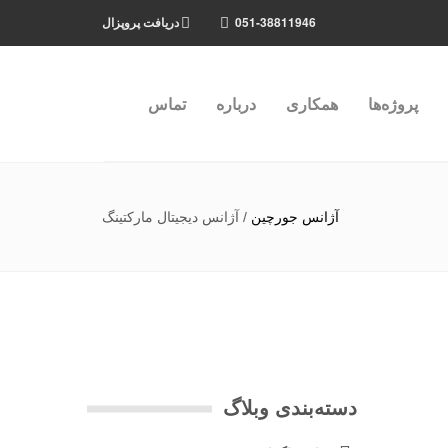
051-38811946
دریافت پروپزال
پروژه‌ها
همکاری
درباره
تماس
آژانس جورچین
/
آژانس دیجیتال مارکتینگ
دسته‌بندی وبلاگ