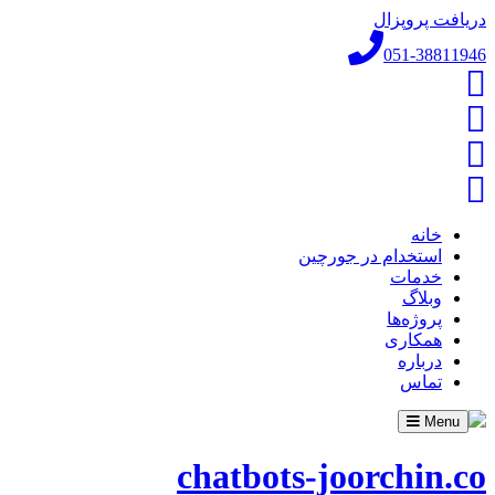
دریافت پروپزال
051-38811946
خانه
استخدام در جورچین
خدمات
وبلاگ
پروژه‌ها
همکاری
درباره
تماس
Toggle
Menu
navigation
chatbots-joorchin.co