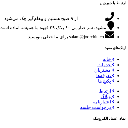
ارتباط با جورچین
09151024047
از ۹ صبح هستیم و پیغام‌گیر چک می‌شود
مشهد، سر صارمی ۶۰ پلاک ۲۹
قهوه ما همیشه آماده است
salam@joorchin.co
برای ما خطی بنویسید
لینک‌های مفید
خانه
خدمات
مشتریان
تعرفه‌ها
پکیج ها
ارتباط
وبلاگ
اعتبارنامه
درخواست جلسه
نماد اعتماد الکترونیک