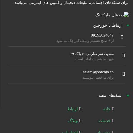
برای شبکه‌های اجتماعی، تبلیغات دیجیتال و کمپین های اینترنتی می‌باشد.
ارتباط با جورچین
09151024047
از ۹ صبح هستیم و پیغام‌گیر چک می‌شود
مشهد، سر صارمی ۶۰ پلاک ۲۹
قهوه ما همیشه آماده است
salam@joorchin.co
برای ما خطی بنویسید
لینک‌های مفید
خانه
ارتباط
خدمات
وبلاگ
مشتریان
اعتبارنامه