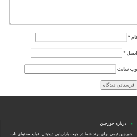
م
*
میل
*
‌ سایت
درباره جورچین
جورچین تیمی برای برند شما در جهت بازاریابی دیجیتال، تولید محتوای ناب