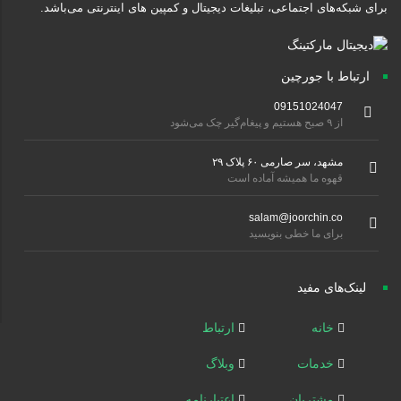
برای شبکه‌های اجتماعی، تبلیغات دیجیتال و کمپین های اینترنتی می‌باشد.
ارتباط با جورچین
09151024047
از ۹ صبح هستیم و پیغام‌گیر چک می‌شود
مشهد، سر صارمی ۶۰ پلاک ۲۹
قهوه ما همیشه آماده است
salam@joorchin.co
برای ما خطی بنویسید
لینک‌های مفید
خانه
ارتباط
خدمات
وبلاگ
مشتریان
اعتبارنامه