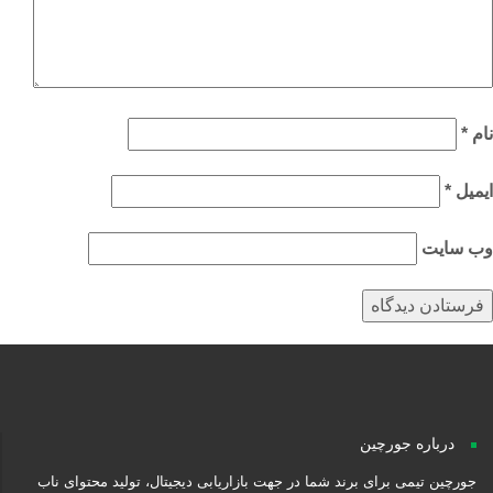
م
*
میل
*
‌ سایت
درباره جورچین
جورچین تیمی برای برند شما در جهت بازاریابی دیجیتال، تولید محتوای ناب