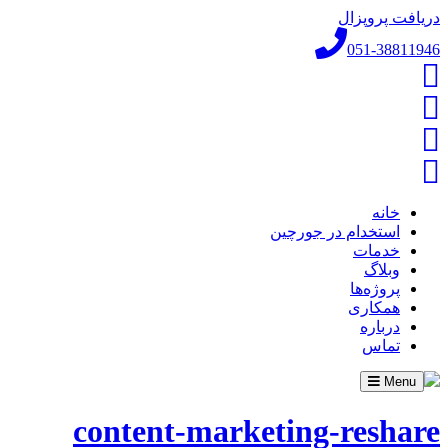
دریافت پروپزال
051-38811946
خانه
استخدام در جورچین
خدمات
وبلاگ
پروژه‌ها
همکاری
درباره
تماس
Toggle
Menu
navigation
content-marketing-reshare