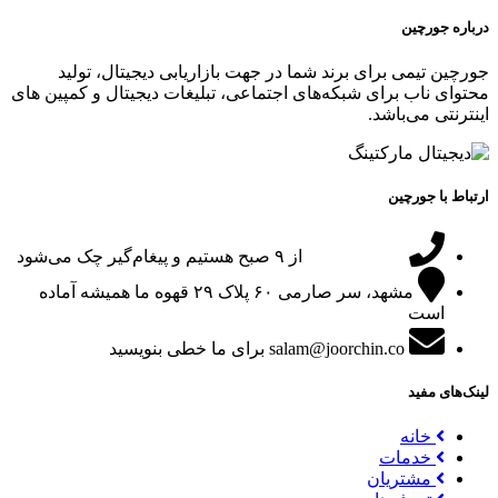
درباره جورچین
جورچین تیمی برای برند شما در جهت بازاریابی دیجیتال، تولید
محتوای ناب برای شبکه‌های اجتماعی، تبلیغات دیجیتال و کمپین های
اینترنتی می‌باشد.
ارتباط با جورچین
09151024047
از ۹ صبح هستیم و پیغام‌گیر چک می‌شود
مشهد، سر صارمی ۶۰ پلاک ۲۹
قهوه ما همیشه آماده
است
salam@joorchin.co
برای ما خطی بنویسید
لینک‌های مفید
خانه
خدمات
مشتریان