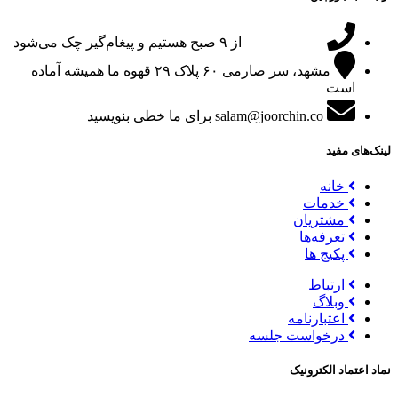
09151024047
از ۹ صبح هستیم و پیغام‌گیر چک می‌شود
مشهد، سر صارمی ۶۰ پلاک ۲۹
قهوه ما همیشه آماده
است
salam@joorchin.co
برای ما خطی بنویسید
لینک‌های مفید
خانه
خدمات
مشتریان
تعرفه‌ها
پکیج ها
ارتباط
وبلاگ
اعتبارنامه
درخواست جلسه
نماد اعتماد الکترونیک