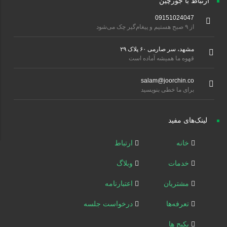
ارتباط با جورچین
09151024047
از ۹ صبح هستیم و پیغام‌گیر چک می‌شود
مشهد، سر صارمی ۶۰ پلاک ۲۹
قهوه ما همیشه آماده است
salam@joorchin.co
برای ما خطی بنویسید
لینک‌های مفید
خانه
ارتباط
خدمات
وبلاگ
مشتریان
اعتبارنامه
تعرفه‌ها
درخواست جلسه
پکیج ها