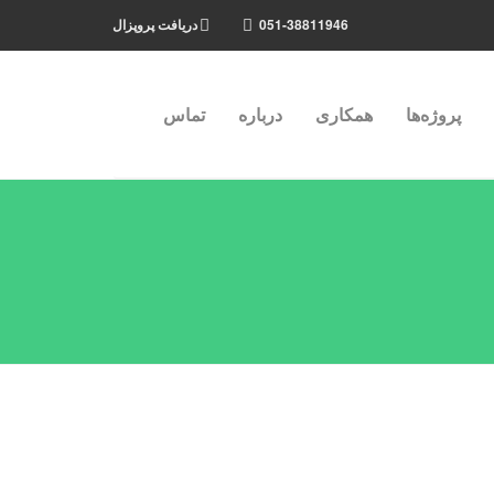
051-38811946
دریافت پروپزال
پروژه‌ها
همکاری
درباره
تماس