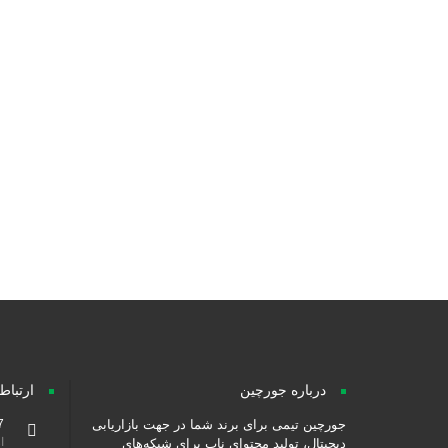
گروه مهندسی زیما
مح
درباره جورچین
ارتباط
جورچین تیمی برای برند شما در جهت بازاریابی
7
از ۹ صبح هس
دیجیتال، تولید محتوای ناب برای شبکه‌های