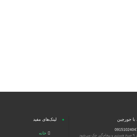
پروژه های مرتبط
صولات غذایی بی نظیر
چیپس ذرت ترددیلا
پروژه‌های جورچین
 با جورچین
لینک‌های مفید
0915102404
خانه
تیم و پیغام‌گیر چک می‌شود