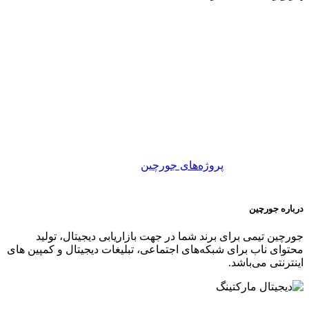
ساخت تیزر: تولد یک سالگی تپسی
تپسی: استاپ موشن کمپین صبحانه رایگان
کافه نون: انیمیشن موزیکال
پروژه‌های جورچین
درباره جورچین
جورچین تیمی برای برند شما در جهت بازاریابی دیجیتال، تولید
محتوای ناب برای شبکه‌های اجتماعی، تبلیغات دیجیتال و کمپین های
اینترنتی می‌باشد.