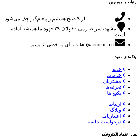
ارتباط با جورچین
09151024047
از ۹ صبح هستیم و پیغام‌گیر چک می‌شود
مشهد، سر صارمی ۶۰ پلاک ۲۹
قهوه ما همیشه آماده
است
salam@joorchin.co
برای ما خطی بنویسید
لینک‌های مفید
خانه
خدمات
مشتریان
تعرفه‌ها
پکیج ها
ارتباط
وبلاگ
اعتبارنامه
درخواست جلسه
نماد اعتماد الکترونیک