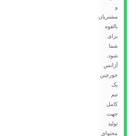
و
مشتریان
بالقوه
برای
شما
شود.
آژانس
جورچین
یک
تیم
کامل
جهت
تولید
محتوای