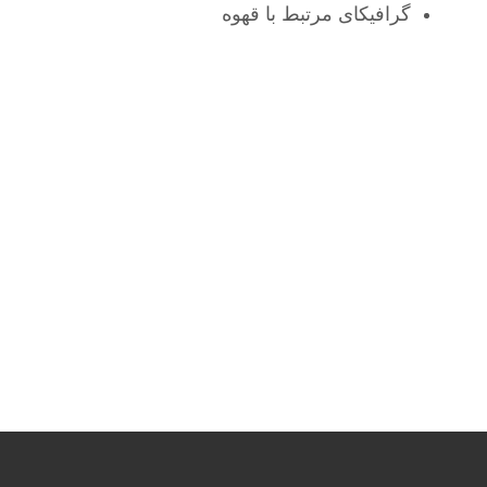
گرافیکای مرتبط با قهوه
پروژه های مرتبط
الری مکرم
محصولات غذایی بی نظیر
یپس ذرت ترددیلا
پروژه‌های جورچین