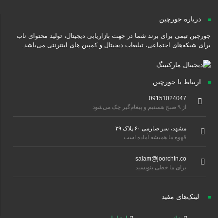
درباره جورچین
رچین تیمی برای برند شما در جهت بازاریابی دیجیتال، تولید محتوای ناب
ای شبکه‌های اجتماعی، تبلیغات دیجیتال و کمپین های اینترنتی می‌باشد.
ارتباط با جورچین
09151024047
از ۹ صبح هستیم و پیغام‌گیر چک می‌شود
مشهد، سر صارمی ۶۰ پلاک ۲۹
قهوه ما همیشه آماده است
salam@joorchin.co
برای ما خطی بنویسید
لینک‌های مفید