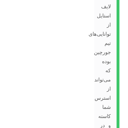
لایف
استایل
از
توانایی‌های
تیم
جورچین
بوده
که
می‌تواند
از
استرس
شما
کاسته
و در