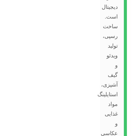
دیجیتال
است.
ساخت
رسپی،
تولید
ویدئو
و
گیف
آشپزی،
استایلینگ
مواد
غذایی
و
عکاسی