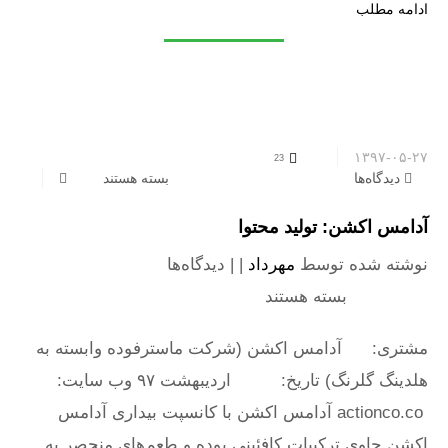
ادامه مطلب
۱۳۹۷-۰۵-۲۷
23
دیدگاه‌ها
برای آدامس اکشن: تولید محتوا
بسته هستند
آدامس اکشن: تولید محتوا
نوشته شده توسط
مهرداد
| |
دیدگاه‌ها
برای آدامس اکشن:
تولید محتوا
بسته هستند
مشتری: آدامس اکشن (شرکت ماسترفوده وابسته به
هلدینگ گلرنگ) تاریخ: اردیبهشت ۹۷ وب سایت:
actionco.co آدامس اکشن با کانسپت بیداری آدامس
اکشن حاوی ترکیبات کافئینی بوده و طعم‌های منحصر به