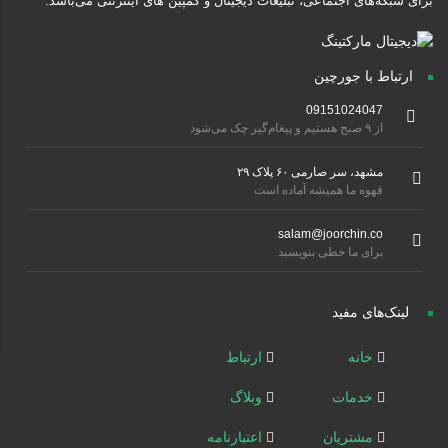
برای شبکه‌های اجتماعی، تبلیغات دیجیتال و کمپین های اینترنتی می‌باشد.
ارتباط با جورچین
09151024047
از ۹ صبح هستیم و پیغام‌گیر چک می‌شود
مشهد، سر صارمی ۶۰ پلاک ۲۹
قهوه ما همیشه آماده است
salam@joorchin.co
برای ما خطی بنویسید
لینک‌های مفید
خانه
ارتباط
خدمات
وبلاگ
مشتریان
اعتبارنامه